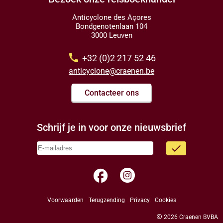
Anticyclone des Açores
Bondgenotenlaan 104
3000 Leuven
call
+32 (0)2 217 52 46
anticyclone@craenen.be
Contacteer ons
Schrijf je in voor onze nieuwsbrief
done
facebook
Voorwaarden
Terugzending
Privacy
Cookies
copyright
2026 Craenen BVBA