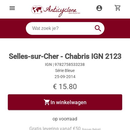
shopping_cart
menu
account_circle
search
Selles-sur-Cher - Chabris IGN 2123
IGN |
9782758533238
Série Bleue
25-09-2014
€ 15.80
shopping_cart
In winkelwagen
op voorraad
Gratis levering vanaf €50
(binnen België)