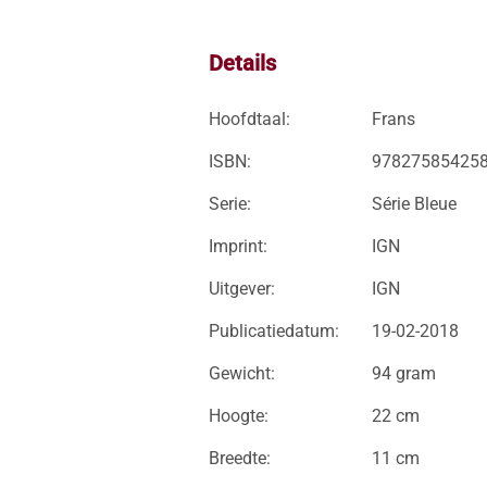
Details
Hoofdtaal:
Frans
ISBN:
97827585425
Serie:
Série Bleue
Imprint:
IGN
Uitgever:
IGN
Publicatiedatum:
19-02-2018
Gewicht:
94 gram
Hoogte:
22 cm
Breedte:
11 cm