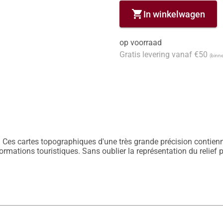
shopping_cart
In winkelwagen
op voorraad
Gratis levering vanaf €50
(binne
 Ces cartes topographiques d'une très grande précision contiennen
nformations touristiques. Sans oublier la représentation du relief 