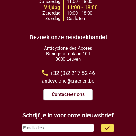
Donderdag
11:00 - 18:00
Vrijdag
11:00 - 18:00
Zaterdag
10:00 - 18:00
Zondag
Gesloten
Bezoek onze reisboekhandel
Anticyclone des Açores
Bondgenotenlaan 104
3000 Leuven
call
+32 (0)2 217 52 46
anticyclone@craenen.be
Contacteer ons
Schrijf je in voor onze nieuwsbrief
done