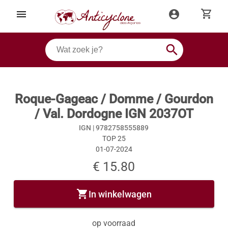
shopping_cart
menu
account_circle
search
Roque-Gageac / Domme / Gourdon
/ Val. Dordogne IGN 2037OT
IGN |
9782758555889
TOP 25
01-07-2024
€ 15.80
shopping_cart
In winkelwagen
op voorraad