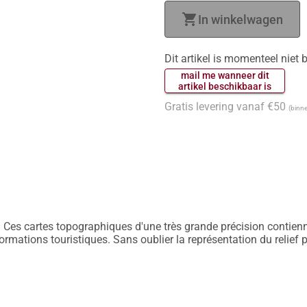
shopping_cart
In winkelwagen
Dit artikel is momenteel niet
 mail me wanneer dit 
 artikel beschikbaar is 
Gratis levering vanaf €50
(binne
 Ces cartes topographiques d'une très grande précision contiennen
nformations touristiques. Sans oublier la représentation du relief 