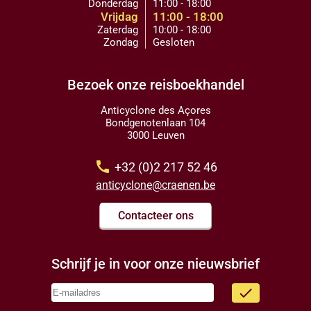
Donderdag
11:00 - 18:00
Vrijdag
11:00 - 18:00
Zaterdag
10:00 - 18:00
Zondag
Gesloten
Bezoek onze reisboekhandel
Anticyclone des Açores
Bondgenotenlaan 104
3000 Leuven
call
+32 (0)2 217 52 46
anticyclone@craenen.be
Contacteer ons
Schrijf je in voor onze nieuwsbrief
done