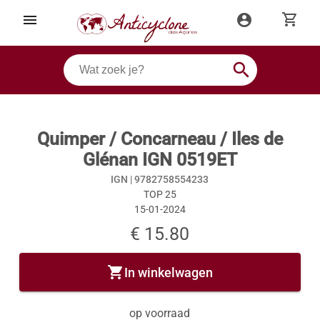
shopping_cart
menu
account_circle
search
Quimper / Concarneau / Iles de
Glénan IGN 0519ET
IGN |
9782758554233
TOP 25
15-01-2024
€ 15.80
shopping_cart
In winkelwagen
op voorraad