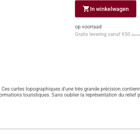
shopping_cart
In winkelwagen
op voorraad
Gratis levering vanaf €50
(binne
 Ces cartes topographiques d'une très grande précision contiennen
nformations touristiques. Sans oublier la représentation du relief 