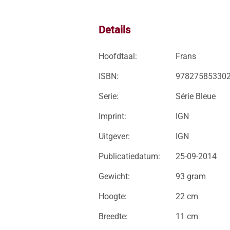
Details
Hoofdtaal:
Frans
ISBN:
97827585330
Serie:
Série Bleue
Imprint:
IGN
Uitgever:
IGN
Publicatiedatum:
25-09-2014
Gewicht:
93 gram
Hoogte:
22 cm
Breedte:
11 cm