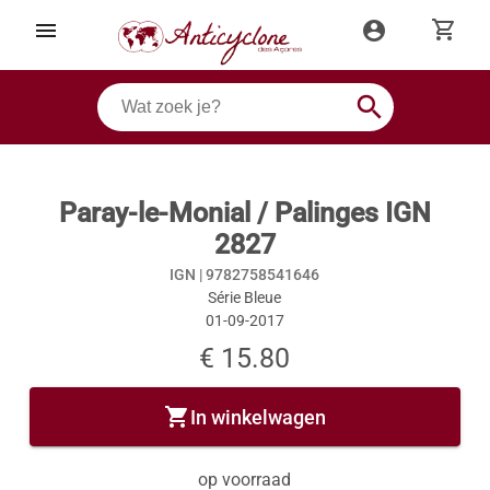
shopping_cart
menu
account_circle
search
Paray-le-Monial / Palinges IGN
2827
IGN |
9782758541646
Série Bleue
01-09-2017
€ 15.80
shopping_cart
In winkelwagen
op voorraad