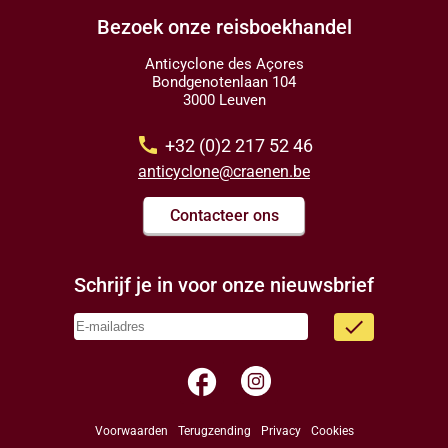
Bezoek onze reisboekhandel
Anticyclone des Açores
Bondgenotenlaan 104
3000 Leuven
call
+32 (0)2 217 52 46
anticyclone@craenen.be
Contacteer ons
Schrijf je in voor onze nieuwsbrief
done
facebook
Voorwaarden
Terugzending
Privacy
Cookies