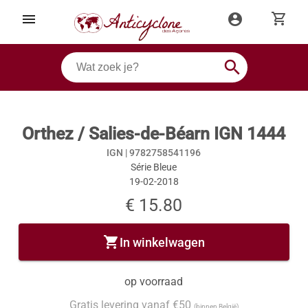
shopping_cart
menu
account_circle
search
Orthez / Salies-de-Béarn IGN 1444
IGN |
9782758541196
Série Bleue
19-02-2018
€ 15.80
shopping_cart
In winkelwagen
op voorraad
Gratis levering vanaf €50
(binnen België)