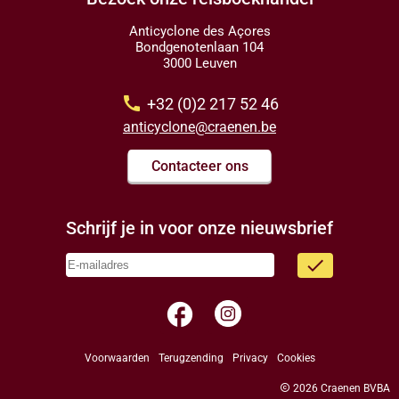
Anticyclone des Açores
Bondgenotenlaan 104
3000 Leuven
call
+32 (0)2 217 52 46
anticyclone@craenen.be
Contacteer ons
Schrijf je in voor onze nieuwsbrief
done
facebook
Voorwaarden
Terugzending
Privacy
Cookies
copyright
2026 Craenen BVBA