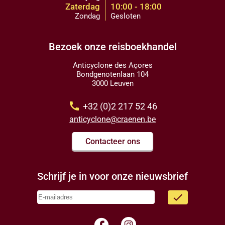
Zaterdag
10:00 - 18:00
Zondag
Gesloten
Bezoek onze reisboekhandel
Anticyclone des Açores
Bondgenotenlaan 104
3000 Leuven
call
+32 (0)2 217 52 46
anticyclone@craenen.be
Contacteer ons
Schrijf je in voor onze nieuwsbrief
done