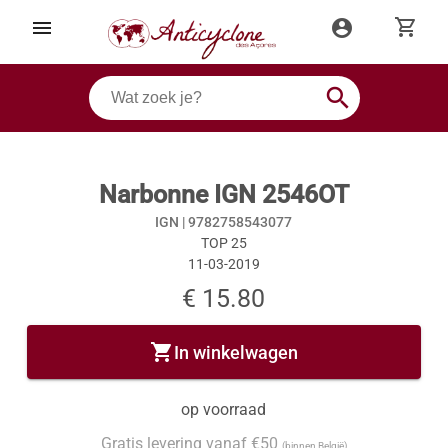
shopping_cart
menu
account_circle
search
Narbonne IGN 2546OT
IGN |
9782758543077
TOP 25
11-03-2019
€ 15.80
shopping_cart
In winkelwagen
op voorraad
Gratis levering vanaf €50
(binnen België)