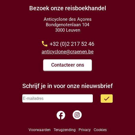
Bezoek onze reisboekhandel
Anticyclone des Açores
Bondgenotenlaan 104
3000 Leuven
call
+32 (0)2 217 52 46
anticyclone@craenen.be
Contacteer ons
Schrijf je in voor onze nieuwsbrief
done
facebook
Voorwaarden
Terugzending
Privacy
Cookies