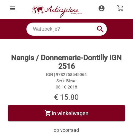
shopping_cart
menu
account_circle
search
Nangis / Donnemarie-Dontilly IGN
2516
IGN |
9782758545064
Série Bleue
08-10-2018
€ 15.80
shopping_cart
In winkelwagen
op voorraad