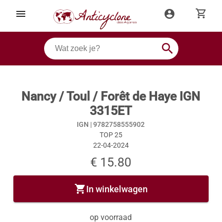
shopping_cart
menu
account_circle
search
Nancy / Toul / Forêt de Haye IGN
3315ET
IGN |
9782758555902
TOP 25
22-04-2024
€ 15.80
shopping_cart
In winkelwagen
op voorraad