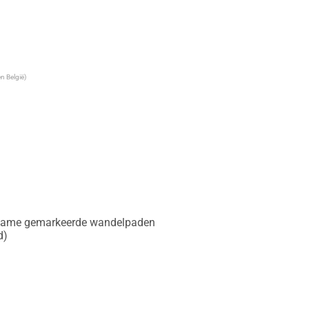
n België)
et name gemarkeerde wandelpaden

)
