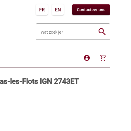
FR
EN
Contacteer ons
search
Wat zoek je?
account_circle
shopping_cart
vas-les-Flots IGN 2743ET