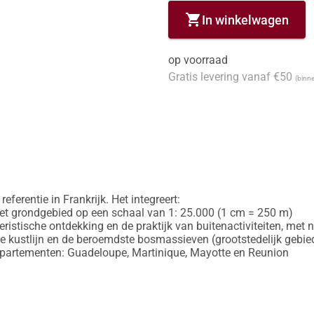
shopping_cart
In winkelwagen
op voorraad
Gratis levering vanaf €50
(binne
eferentie in Frankrijk. Het integreert:

et grondgebied op een schaal van 1: 25.000 (1 cm = 250 m)

oeristische ontdekking en de praktijk van buitenactiviteiten, m
e kustlijn en de beroemdste bosmassieven (grootstedelijk gebied
departementen: Guadeloupe, Martinique, Mayotte en Reunion