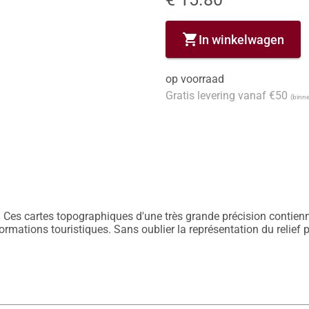
shopping_cart
In winkelwagen
op voorraad
Gratis levering vanaf €50
(binne
 Ces cartes topographiques d'une très grande précision contiennen
nformations touristiques. Sans oublier la représentation du relief 