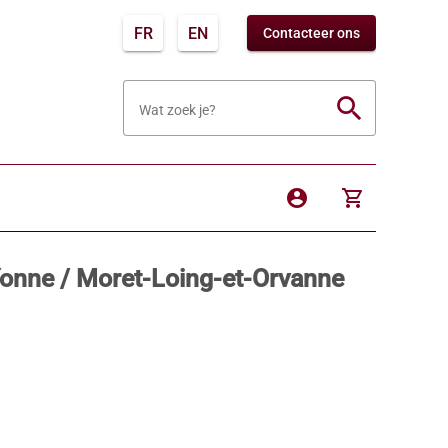
FR
EN
Contacteer ons
search
Wat zoek je?
account_circle
shopping_cart
onne / Moret-Loing-et-Orvanne