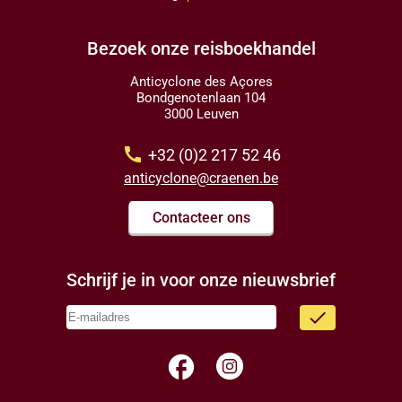
Bezoek onze reisboekhandel
Anticyclone des Açores
Bondgenotenlaan 104
3000 Leuven
call
+32 (0)2 217 52 46
anticyclone@craenen.be
Contacteer ons
Schrijf je in voor onze nieuwsbrief
done
facebook