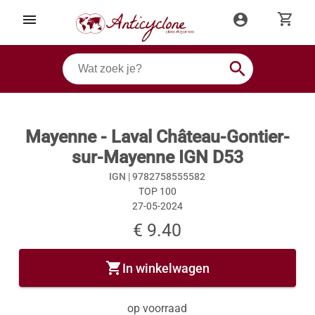
shopping_cart
menu
account_circle
search
Mayenne - Laval Château-Gontier-
sur-Mayenne IGN D53
IGN |
9782758555582
TOP 100
27-05-2024
€ 9.40
shopping_cart
In winkelwagen
op voorraad