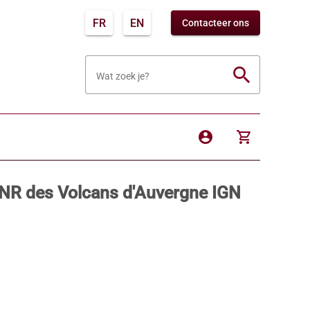
FR
EN
Contacteer ons
search
Wat zoek je?
account_circle
shopping_cart
NR des Volcans d'Auvergne IGN