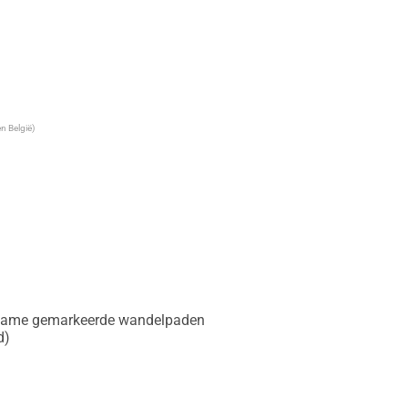
n België)
et name gemarkeerde wandelpaden

)
