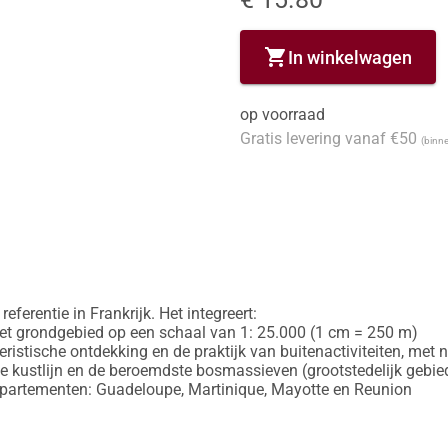
shopping_cart
In winkelwagen
op voorraad
Gratis levering vanaf €50
(binne
eferentie in Frankrijk. Het integreert:

et grondgebied op een schaal van 1: 25.000 (1 cm = 250 m)

oeristische ontdekking en de praktijk van buitenactiviteiten, m
e kustlijn en de beroemdste bosmassieven (grootstedelijk gebied
departementen: Guadeloupe, Martinique, Mayotte en Reunion