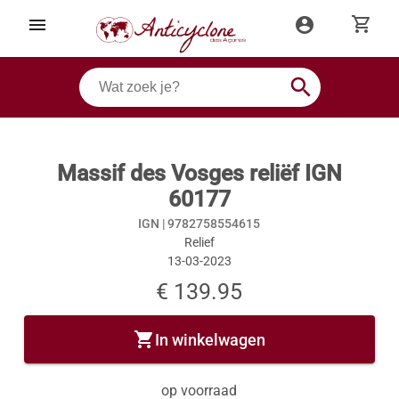
shopping_cart
menu
account_circle
search
Massif des Vosges reliëf IGN
60177
IGN |
9782758554615
Relief
13-03-2023
€ 139.95
shopping_cart
In winkelwagen
op voorraad