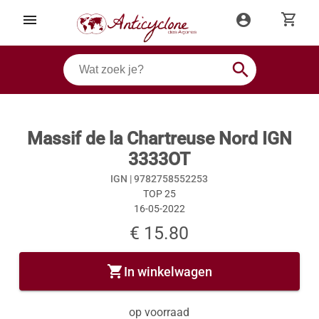
shopping_cart
menu
account_circle
search
Massif de la Chartreuse Nord IGN
3333OT
IGN |
9782758552253
TOP 25
16-05-2022
€ 15.80
shopping_cart
In winkelwagen
op voorraad