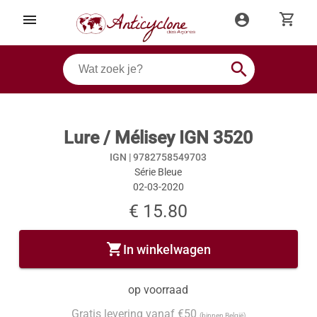
shopping_cart
menu
account_circle
search
Lure / Mélisey IGN 3520
IGN |
9782758549703
Série Bleue
02-03-2020
€ 15.80
shopping_cart
In winkelwagen
op voorraad
Gratis levering vanaf €50
(binnen België)