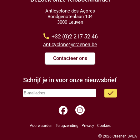
Anticyclone des Açores
Bondgenotenlaan 104
3000 Leuven
call
+32 (0)2 217 52 46
anticyclone@craenen.be
Contacteer ons
Schrijf je in voor onze nieuwsbrief
done
facebook
Voorwaarden
Terugzending
Privacy
Cookies
copyright
2026 Craenen BVBA