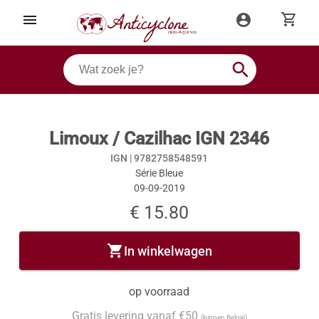
shopping_cart
menu
account_circle
search
Limoux / Cazilhac IGN 2346
IGN |
9782758548591
Série Bleue
09-09-2019
€ 15.80
shopping_cart
In winkelwagen
op voorraad
Gratis levering vanaf €50
(binnen België)