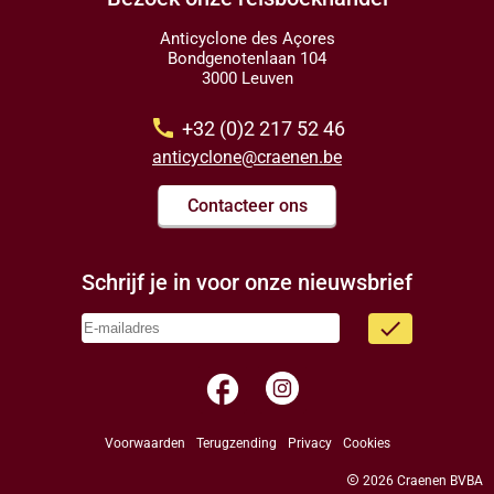
Anticyclone des Açores
Bondgenotenlaan 104
3000 Leuven
call
+32 (0)2 217 52 46
anticyclone@craenen.be
Contacteer ons
Schrijf je in voor onze nieuwsbrief
done
facebook
Voorwaarden
Terugzending
Privacy
Cookies
copyright
2026 Craenen BVBA