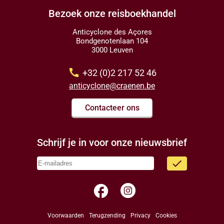
Bezoek onze reisboekhandel
Anticyclone des Açores
Bondgenotenlaan 104
3000 Leuven
call
+32 (0)2 217 52 46
anticyclone@craenen.be
Contacteer ons
Schrijf je in voor onze nieuwsbrief
done
facebook
Voorwaarden
Terugzending
Privacy
Cookies