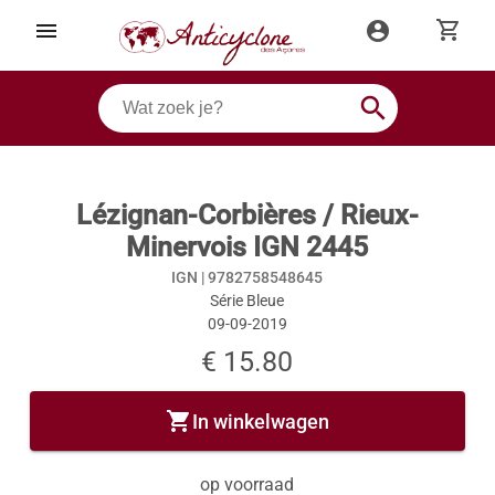
shopping_cart
menu
account_circle
search
Lézignan-Corbières / Rieux-
Minervois IGN 2445
IGN |
9782758548645
Série Bleue
09-09-2019
€ 15.80
shopping_cart
In winkelwagen
op voorraad