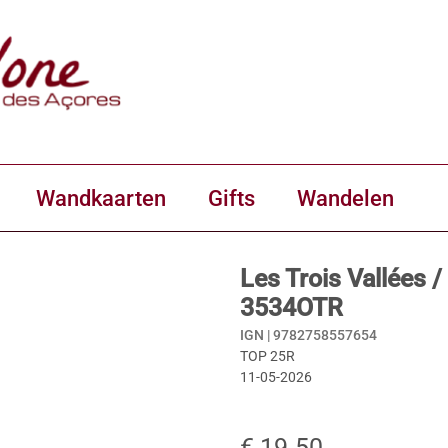
Wandkaarten
Gifts
Wandelen
Les Trois Vallées 
3534OTR
IGN |
9782758557654
TOP 25R
11-05-2026
€ 19.50