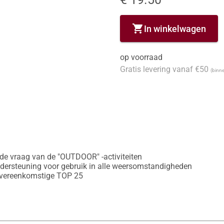
shopping_cart
In winkelwagen
op voorraad
Gratis levering vanaf €50
(binne
de vraag van de "OUTDOOR" -activiteiten

ndersteuning voor gebruik in alle weersomstandigheden

 overeenkomstige TOP 25