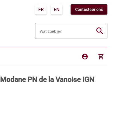
FR
EN
Contacteer ons
search
Wat zoek je?
account_circle
shopping_cart
/ Modane PN de la Vanoise IGN