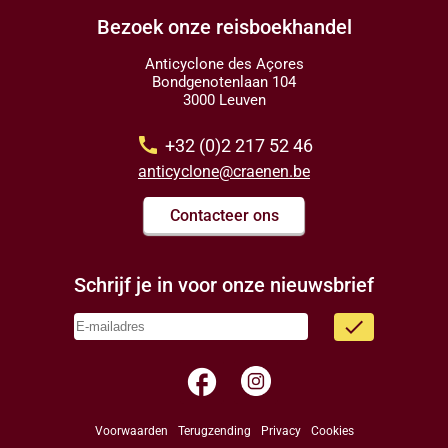
Bezoek onze reisboekhandel
Anticyclone des Açores
Bondgenotenlaan 104
3000 Leuven
call
+32 (0)2 217 52 46
anticyclone@craenen.be
Contacteer ons
Schrijf je in voor onze nieuwsbrief
done
facebook
Voorwaarden
Terugzending
Privacy
Cookies