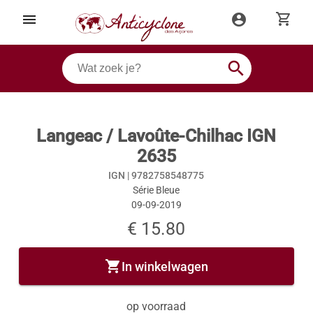
shopping_cart
menu
account_circle
search
Langeac / Lavoûte-Chilhac IGN
2635
IGN |
9782758548775
Série Bleue
09-09-2019
€ 15.80
shopping_cart
In winkelwagen
op voorraad