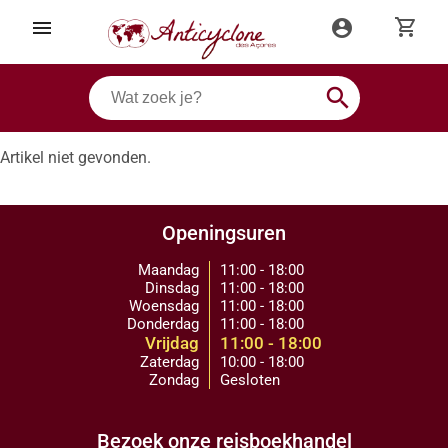
shopping_cart
menu
account_circle
search
Artikel niet gevonden.
Openingsuren
Maandag
11:00 - 18:00
Dinsdag
11:00 - 18:00
Woensdag
11:00 - 18:00
Donderdag
11:00 - 18:00
Vrijdag
11:00 - 18:00
Zaterdag
10:00 - 18:00
Zondag
Gesloten
Bezoek onze reisboekhandel