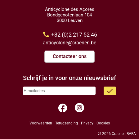
Anticyclone des Açores
Bondgenotenlaan 104
3000 Leuven
call
+32 (0)2 217 52 46
anticyclone@craenen.be
Contacteer ons
Schrijf je in voor onze nieuwsbrief
done
facebook
Voorwaarden
Terugzending
Privacy
Cookies
copyright
2026 Craenen BVBA