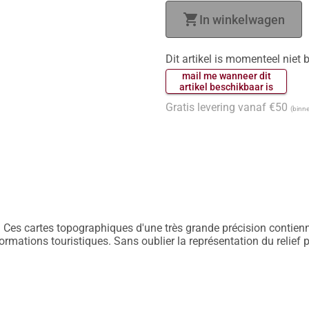
shopping_cart
In winkelwagen
Dit artikel is momenteel niet
 mail me wanneer dit 
 artikel beschikbaar is 
Gratis levering vanaf €50
(binne
 Ces cartes topographiques d'une très grande précision contiennen
nformations touristiques. Sans oublier la représentation du relief 