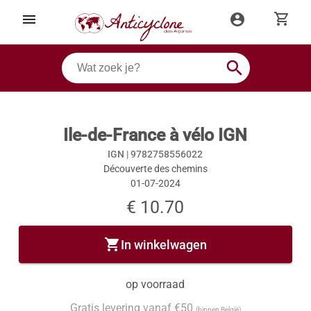
shopping_cart
menu
account_circle
search
Ile-de-France à vélo IGN
IGN |
9782758556022
Découverte des chemins
01-07-2024
€ 10.70
shopping_cart
In winkelwagen
op voorraad
Gratis levering vanaf €50
(binnen België)