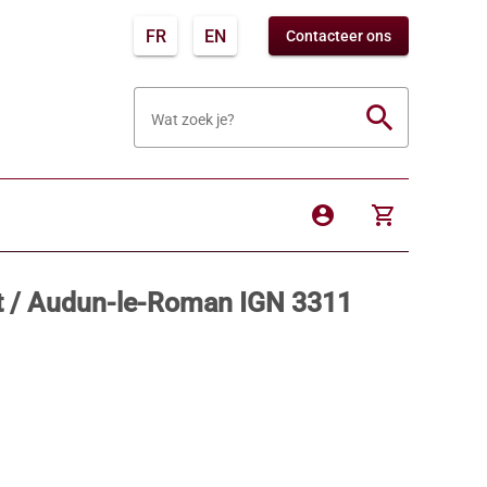
FR
EN
Contacteer ons
search
Wat zoek je?
account_circle
shopping_cart
pt / Audun-le-Roman IGN 3311