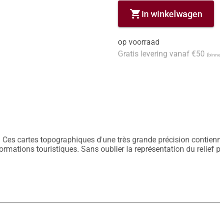
shopping_cart
In winkelwagen
op voorraad
Gratis levering vanaf €50
(binne
 Ces cartes topographiques d'une très grande précision contiennen
nformations touristiques. Sans oublier la représentation du relief 