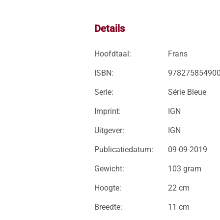
Details
Hoofdtaal:
Frans
ISBN:
97827585490
Serie:
Série Bleue
Imprint:
IGN
Uitgever:
IGN
Publicatiedatum:
09-09-2019
Gewicht:
103 gram
Hoogte:
22 cm
Breedte:
11 cm