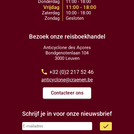
Donderdag
11:00 - 18:00
Vrijdag
11:00 - 18:00
Zaterdag
10:00 - 18:00
Zondag
Gesloten
Bezoek onze reisboekhandel
Anticyclone des Açores
Bondgenotenlaan 104
3000 Leuven
call
+32 (0)2 217 52 46
anticyclone@craenen.be
Contacteer ons
Schrijf je in voor onze nieuwsbrief
done