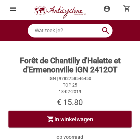
shopping_cart
menu
account_circle
search
Forêt de Chantilly d'Halatte et
d'Ermenonville IGN 2412OT
IGN |
9782758546450
TOP 25
18-02-2019
€ 15.80
shopping_cart
In winkelwagen
op voorraad