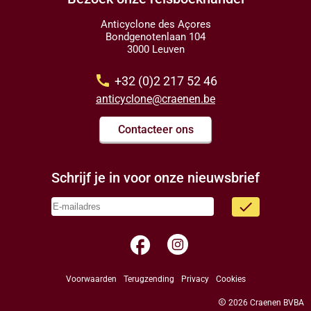
Anticyclone des Açores
Bondgenotenlaan 104
3000 Leuven
call
+32 (0)2 217 52 46
anticyclone@craenen.be
Contacteer ons
Schrijf je in voor onze nieuwsbrief
done
facebook
Voorwaarden
Terugzending
Privacy
Cookies
copyright
2026 Craenen BVBA