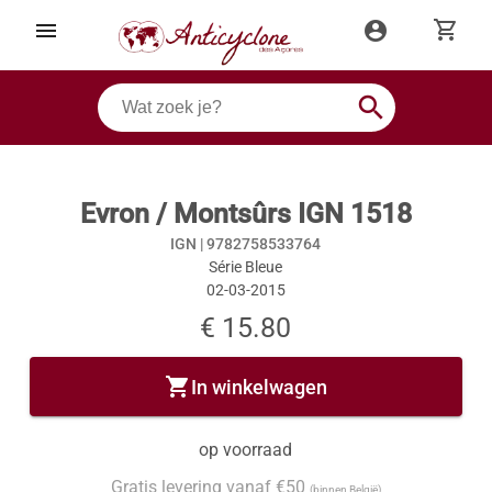
shopping_cart
menu
account_circle
search
Evron / Montsûrs IGN 1518
IGN |
9782758533764
Série Bleue
02-03-2015
€ 15.80
shopping_cart
In winkelwagen
op voorraad
Gratis levering vanaf €50
(binnen België)