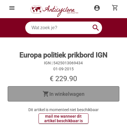
shopping_cart
menu
account_circle
search
Europa politiek prikbord IGN
IGN |
5425013069434
01-09-2015
€ 229.90
shopping_cart
In winkelwagen
Dit artikel is momenteel niet beschikbaar
 mail me wanneer dit 
 artikel beschikbaar is 