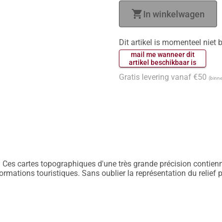
shopping_cart
In winkelwagen
Dit artikel is momenteel niet
 mail me wanneer dit 
 artikel beschikbaar is 
Gratis levering vanaf €50
(binne
 Ces cartes topographiques d'une très grande précision contiennen
nformations touristiques. Sans oublier la représentation du relief 