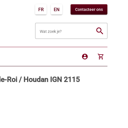
FR
EN
Contacteer ons
search
Wat zoek je?
account_circle
shopping_cart
le-Roi / Houdan IGN 2115