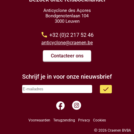
Anticyclone des Açores
Bondgenotenlaan 104
3000 Leuven
call
+32 (0)2 217 52 46
anticyclone@craenen.be
Contacteer ons
Schrijf je in voor onze nieuwsbrief
done
facebook
Voorwaarden
Terugzending
Privacy
Cookies
copyright
2026 Craenen BVBA