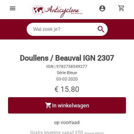
shopping_cart
menu
account_circle
search
Doullens / Beauval IGN 2307
IGN |
9782758549277
Série Bleue
03-02-2020
€ 15.80
shopping_cart
In winkelwagen
op voorraad
Gratis levering vanaf €50
(binnen België)