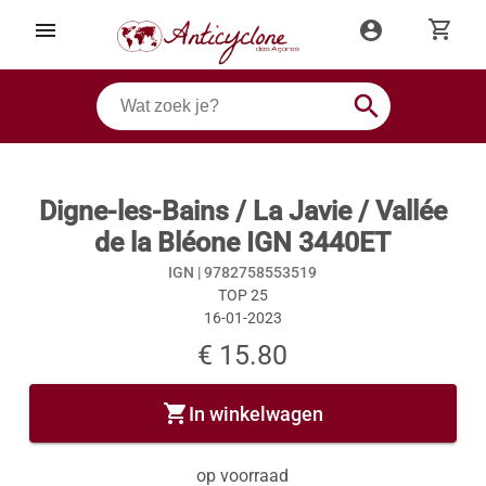
shopping_cart
menu
account_circle
search
Digne-les-Bains / La Javie / Vallée
de la Bléone IGN 3440ET
IGN |
9782758553519
TOP 25
16-01-2023
€ 15.80
shopping_cart
In winkelwagen
op voorraad