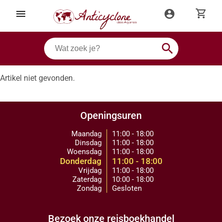
shopping_cart
menu
account_circle
search
Artikel niet gevonden.
Openingsuren
Maandag
11:00 - 18:00
Dinsdag
11:00 - 18:00
Woensdag
11:00 - 18:00
Donderdag
11:00 - 18:00
Vrijdag
11:00 - 18:00
Zaterdag
10:00 - 18:00
Zondag
Gesloten
Bezoek onze reisboekhandel