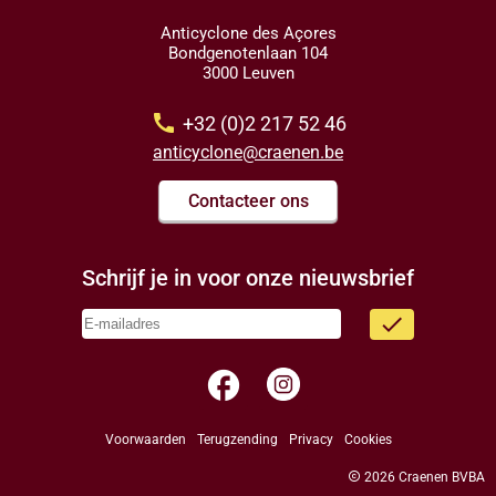
Anticyclone des Açores
Bondgenotenlaan 104
3000 Leuven
call
+32 (0)2 217 52 46
anticyclone@craenen.be
Contacteer ons
Schrijf je in voor onze nieuwsbrief
done
facebook
Voorwaarden
Terugzending
Privacy
Cookies
copyright
2026 Craenen BVBA