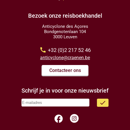
Bezoek onze reisboekhandel
Anticyclone des Açores
Bondgenotenlaan 104
3000 Leuven
call
+32 (0)2 217 52 46
anticyclone@craenen.be
Contacteer ons
Schrijf je in voor onze nieuwsbrief
done
facebook