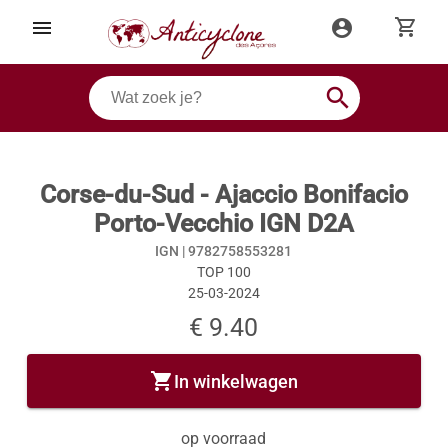
shopping_cart
menu
account_circle
search
Corse-du-Sud - Ajaccio Bonifacio
Porto-Vecchio IGN D2A
IGN |
9782758553281
TOP 100
25-03-2024
€ 9.40
shopping_cart
In winkelwagen
op voorraad