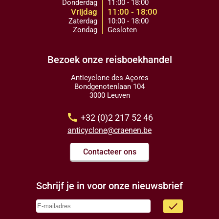
Donderdag
11:00 - 18:00
Vrijdag
11:00 - 18:00
Zaterdag
10:00 - 18:00
Zondag
Gesloten
Bezoek onze reisboekhandel
Anticyclone des Açores
Bondgenotenlaan 104
3000 Leuven
call
+32 (0)2 217 52 46
anticyclone@craenen.be
Contacteer ons
Schrijf je in voor onze nieuwsbrief
done