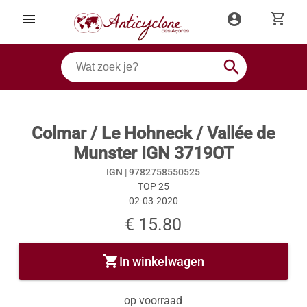
shopping_cart
menu
account_circle
search
Colmar / Le Hohneck / Vallée de
Munster IGN 3719OT
IGN |
9782758550525
TOP 25
02-03-2020
€ 15.80
shopping_cart
In winkelwagen
op voorraad