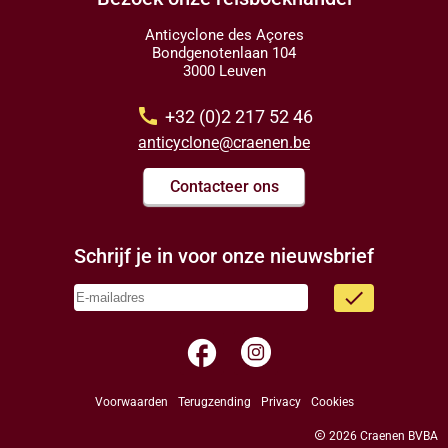
Anticyclone des Açores
Bondgenotenlaan 104
3000 Leuven
call
+32 (0)2 217 52 46
anticyclone@craenen.be
Contacteer ons
Schrijf je in voor onze nieuwsbrief
done
facebook
Voorwaarden
Terugzending
Privacy
Cookies
copyright
2026 Craenen BVBA