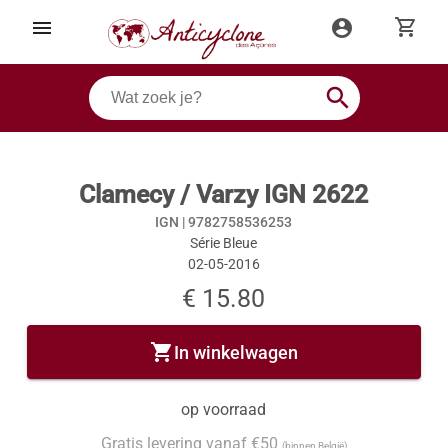
shopping_cart
menu
account_circle
search
Clamecy / Varzy IGN 2622
IGN |
9782758536253
Série Bleue
02-05-2016
€ 15.80
shopping_cart
In winkelwagen
op voorraad
Gratis levering vanaf €50
(binnen België)