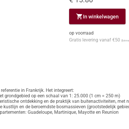
shopping_cart
In winkelwagen
op voorraad
Gratis levering vanaf €50
(binne
eferentie in Frankrijk. Het integreert:

et grondgebied op een schaal van 1: 25.000 (1 cm = 250 m)

oeristische ontdekking en de praktijk van buitenactiviteiten, m
e kustlijn en de beroemdste bosmassieven (grootstedelijk gebied
departementen: Guadeloupe, Martinique, Mayotte en Reunion