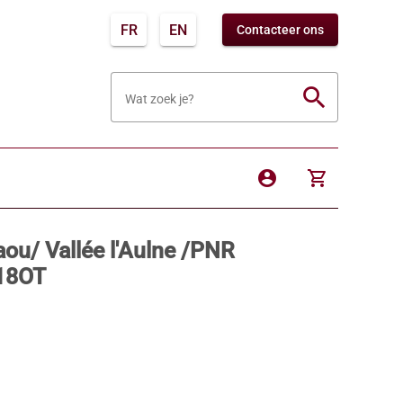
FR
EN
Contacteer ons
search
Wat zoek je?
account_circle
shopping_cart
ou/ Vallée l'Aulne /PNR
18OT