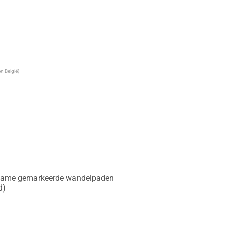
n België)
et name gemarkeerde wandelpaden

)
