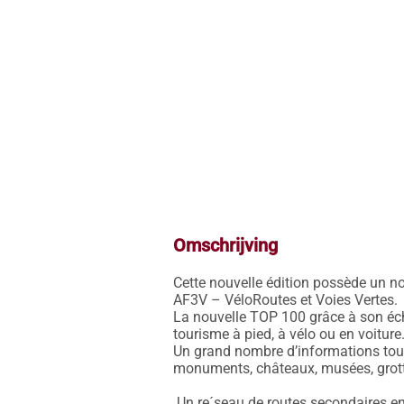
Omschrijving
Cette nouvelle édition possède un no
AF3V – VéloRoutes et Voies Vertes.

La nouvelle TOP 100 grâce à son éche
tourisme à pied, à vélo ou en voiture.
Un grand nombre d’informations touri
monuments, châteaux, musées, grottes,
 Un re´seau de routes secondaires enrichi, pour permettre des balades a` ve´lo en toute se´curite´ :
