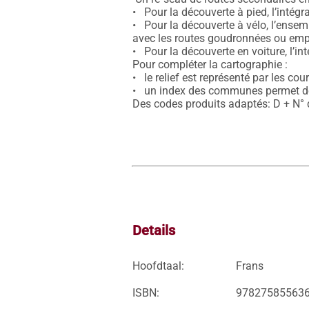
•   Pour la découverte à pied, l’inté
•   Pour la découverte à vélo, l’ensem
avec les routes goudronnées ou empie
•   Pour la découverte en voiture, l’in
Pour compléter la cartographie :

•   le relief est représenté par les co
•   un index des communes permet de
Des codes produits adaptés: D + N°
Details
Hoofdtaal:
Frans
ISBN:
97827585563