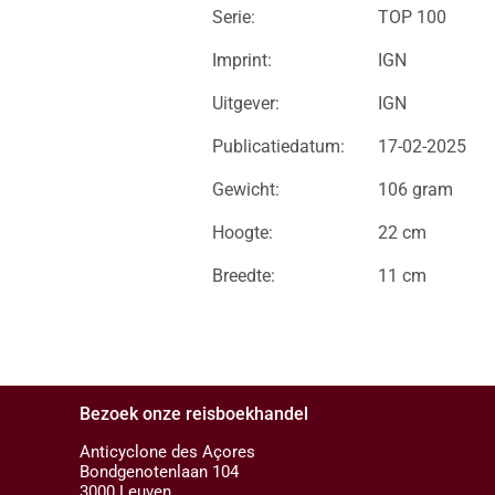
Serie:
TOP 100
Imprint:
IGN
Uitgever:
IGN
Publicatiedatum:
17-02-2025
Gewicht:
106 gram
Hoogte:
22 cm
Breedte:
11 cm
Bezoek onze reisboekhandel
Anticyclone des Açores
Bondgenotenlaan 104
3000 Leuven