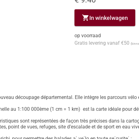
shopping_cart
In winkelwagen
op voorraad
Gratis levering vanaf €50
(binne
uveau découpage départemental. Elle intègre les parcours vélo en
lle au 1:100 000ème (1 cm = 1 km)  est la carte idéale pour déco


stiques sont représentées de façon très précises dans la cartogra
 point de vues, refuges, site d’escalade et de sport en eau vive