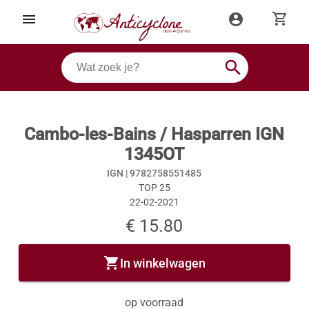
shopping_cart
menu
account_circle
search
Cambo-les-Bains / Hasparren IGN
1345OT
IGN |
9782758551485
TOP 25
22-02-2021
€ 15.80
shopping_cart
In winkelwagen
op voorraad