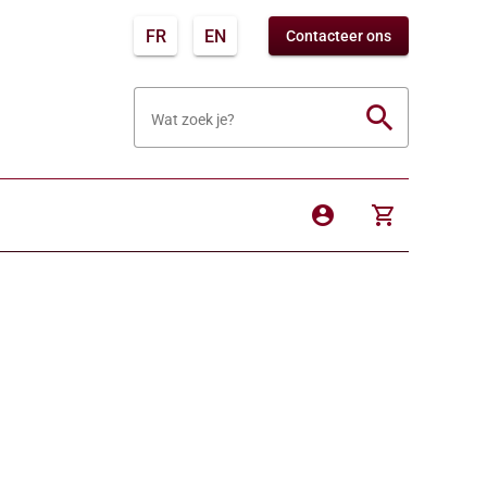
FR
EN
Contacteer ons
search
Wat zoek je?
account_circle
shopping_cart