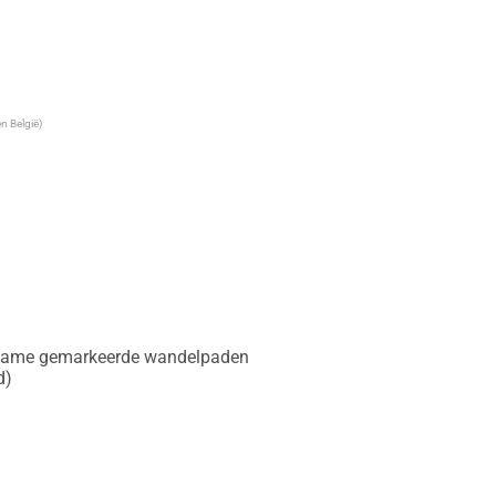
n België)
et name gemarkeerde wandelpaden

)
