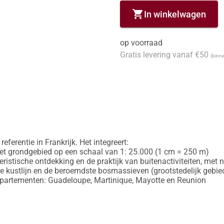
shopping_cart
In winkelwagen
op voorraad
Gratis levering vanaf €50
(binne
eferentie in Frankrijk. Het integreert:

et grondgebied op een schaal van 1: 25.000 (1 cm = 250 m)

oeristische ontdekking en de praktijk van buitenactiviteiten, m
e kustlijn en de beroemdste bosmassieven (grootstedelijk gebied
departementen: Guadeloupe, Martinique, Mayotte en Reunion