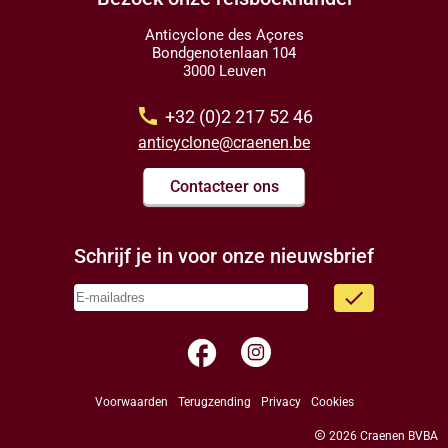
Anticyclone des Açores
Bondgenotenlaan 104
3000 Leuven
call
+32 (0)2 217 52 46
anticyclone@craenen.be
Contacteer ons
Schrijf je in voor onze nieuwsbrief
done
facebook
Voorwaarden
Terugzending
Privacy
Cookies
copyright
2026 Craenen BVBA