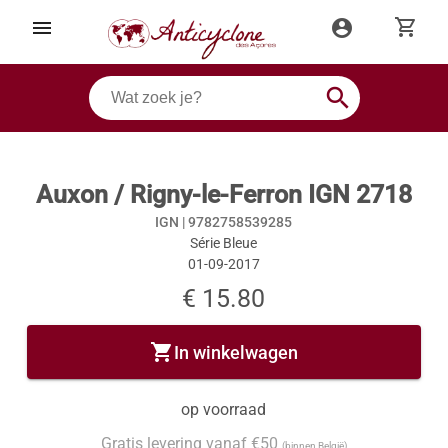
shopping_cart
menu
account_circle
search
Auxon / Rigny-le-Ferron IGN 2718
IGN |
9782758539285
Série Bleue
01-09-2017
€ 15.80
shopping_cart
In winkelwagen
op voorraad
Gratis levering vanaf €50
(binnen België)