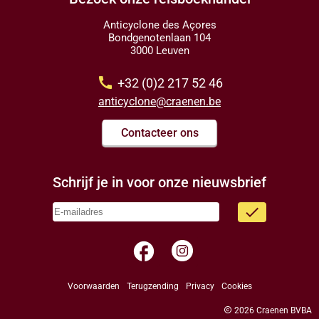
Anticyclone des Açores
Bondgenotenlaan 104
3000 Leuven
call
+32 (0)2 217 52 46
anticyclone@craenen.be
Contacteer ons
Schrijf je in voor onze nieuwsbrief
done
facebook
Voorwaarden
Terugzending
Privacy
Cookies
copyright
2026 Craenen BVBA