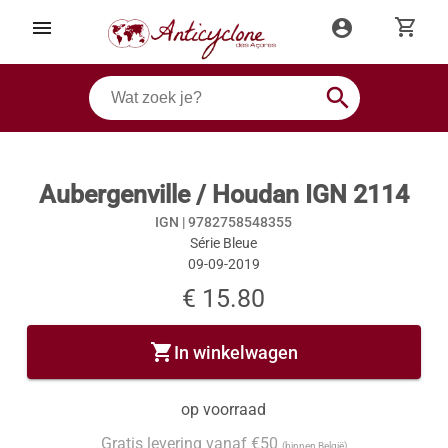
shopping_cart
menu
account_circle
search
Aubergenville / Houdan IGN 2114
IGN |
9782758548355
Série Bleue
09-09-2019
€ 15.80
shopping_cart
In winkelwagen
op voorraad
Gratis levering vanaf €50
(binnen België)