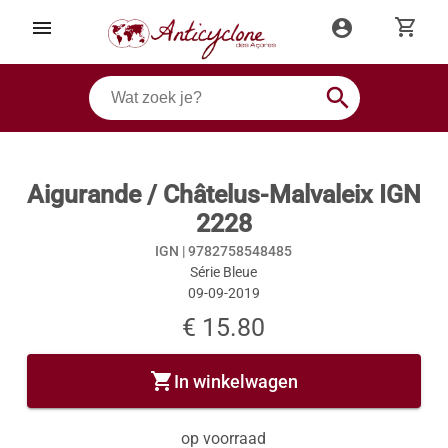
shopping_cart
menu
account_circle
search
Aigurande / Châtelus-Malvaleix IGN
2228
IGN |
9782758548485
Série Bleue
09-09-2019
€ 15.80
shopping_cart
In winkelwagen
op voorraad