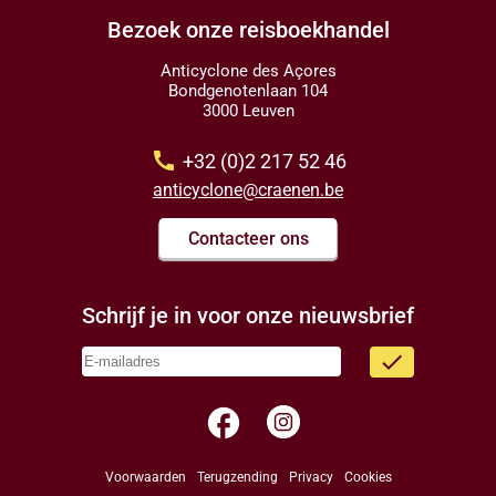
Bezoek onze reisboekhandel
Anticyclone des Açores
Bondgenotenlaan 104
3000 Leuven
call
+32 (0)2 217 52 46
anticyclone@craenen.be
Contacteer ons
Schrijf je in voor onze nieuwsbrief
done
facebook
Voorwaarden
Terugzending
Privacy
Cookies