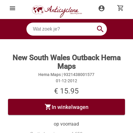
shopping_cart
menu
account_circle
search
New South Wales Outback Hema
Maps
Hema Maps |
9321438001577
01-12-2012
€ 15.95
shopping_cart
In winkelwagen
op voorraad