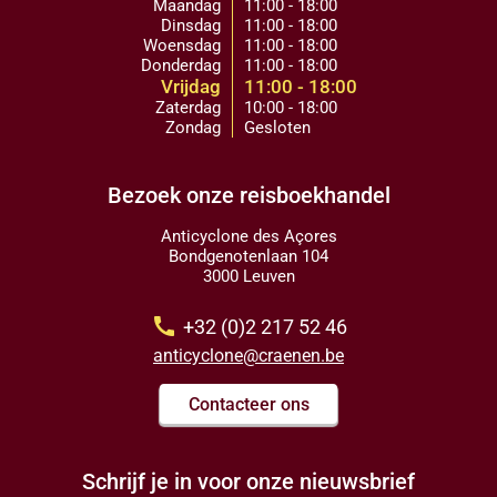
Maandag
11:00 - 18:00
Dinsdag
11:00 - 18:00
Woensdag
11:00 - 18:00
Donderdag
11:00 - 18:00
Vrijdag
11:00 - 18:00
Zaterdag
10:00 - 18:00
Zondag
Gesloten
Bezoek onze reisboekhandel
Anticyclone des Açores
Bondgenotenlaan 104
3000 Leuven
call
+32 (0)2 217 52 46
anticyclone@craenen.be
Contacteer ons
Schrijf je in voor onze nieuwsbrief