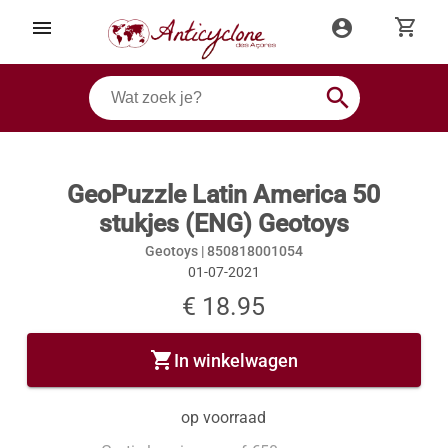
shopping_cart
menu
account_circle
search
GeoPuzzle Latin America 50
stukjes (ENG) Geotoys
Geotoys |
850818001054
01-07-2021
€ 18.95
shopping_cart
In winkelwagen
op voorraad