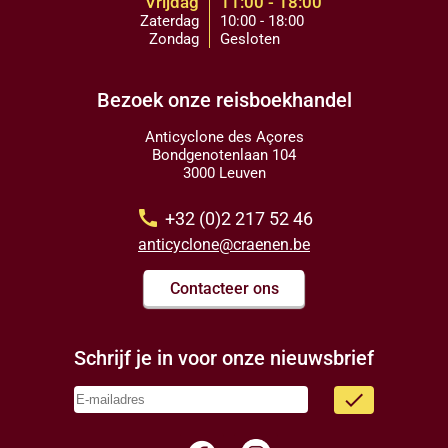
Vrijdag
11:00 - 18:00
Zaterdag
10:00 - 18:00
Zondag
Gesloten
Bezoek onze reisboekhandel
Anticyclone des Açores
Bondgenotenlaan 104
3000 Leuven
call
+32 (0)2 217 52 46
anticyclone@craenen.be
Contacteer ons
Schrijf je in voor onze nieuwsbrief
done