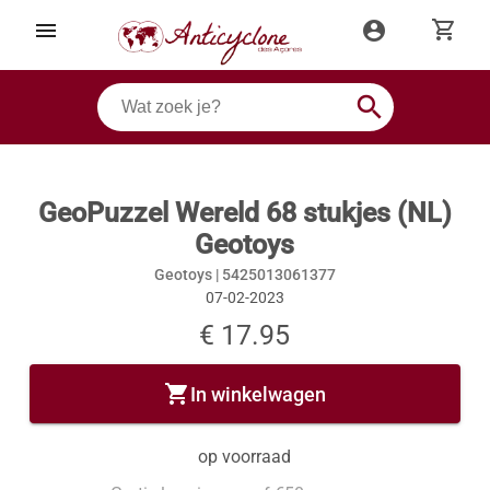
shopping_cart
menu
account_circle
search
GeoPuzzel Wereld 68 stukjes (NL)
Geotoys
Geotoys |
5425013061377
07-02-2023
€ 17.95
shopping_cart
In winkelwagen
op voorraad