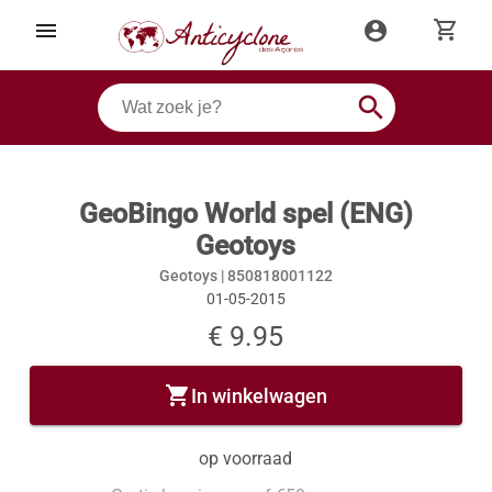
shopping_cart
menu
account_circle
search
GeoBingo World spel (ENG)
Geotoys
Geotoys |
850818001122
01-05-2015
€ 9.95
shopping_cart
In winkelwagen
op voorraad