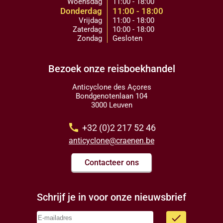
Woensdag
11:00 - 18:00
Donderdag
11:00 - 18:00
Vrijdag
11:00 - 18:00
Zaterdag
10:00 - 18:00
Zondag
Gesloten
Bezoek onze reisboekhandel
Anticyclone des Açores
Bondgenotenlaan 104
3000 Leuven
call
+32 (0)2 217 52 46
anticyclone@craenen.be
Contacteer ons
Schrijf je in voor onze nieuwsbrief
done