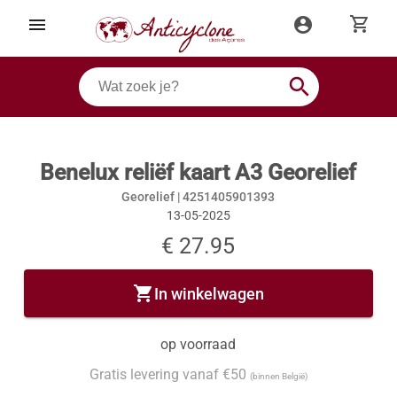
shopping_cart
menu
account_circle
search
Benelux reliëf kaart A3 Georelief
Georelief |
4251405901393
13-05-2025
€ 27.95
shopping_cart
In winkelwagen
op voorraad
Gratis levering vanaf €50
(binnen België)