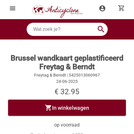
shopping_cart
menu
account_circle
search
Brussel wandkaart geplastificeerd
Freytag & Berndt
Freytag & Berndt |
5425013060967
24-06-2025
€ 32.95
shopping_cart
In winkelwagen
op voorraad